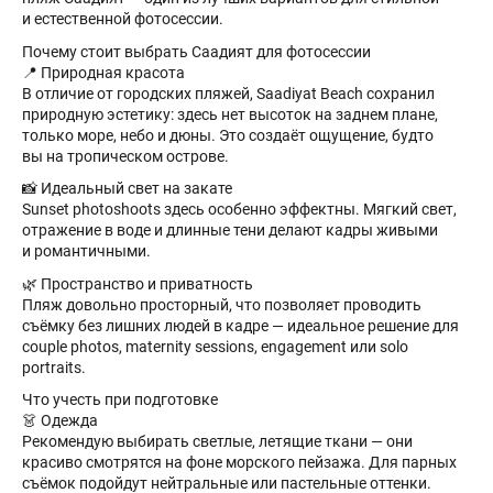
и естественной фотосессии.
Почему стоит выбрать Саадият для фотосессии
📍 Природная красота
В отличие от городских пляжей, Saadiyat Beach сохранил
природную эстетику: здесь нет высоток на заднем плане,
только море, небо и дюны. Это создаёт ощущение, будто
вы на тропическом острове.
📸 Идеальный свет на закате
Sunset photoshoots здесь особенно эффектны. Мягкий свет,
отражение в воде и длинные тени делают кадры живыми
и романтичными.
🌿 Пространство и приватность
Пляж довольно просторный, что позволяет проводить
съёмку без лишних людей в кадре — идеальное решение для
couple photos, maternity sessions, engagement или solo
portraits.
Что учесть при подготовке
👗 Одежда
Рекомендую выбирать светлые, летящие ткани — они
красиво смотрятся на фоне морского пейзажа. Для парных
съёмок подойдут нейтральные или пастельные оттенки.