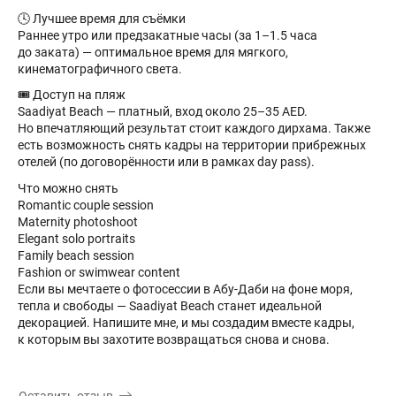
🕓 Лучшее время для съёмки
Раннее утро или предзакатные часы (за 1–1.5 часа
до заката) — оптимальное время для мягкого,
кинематографичного света.
🎟️ Доступ на пляж
Saadiyat Beach — платный, вход около 25–35 AED.
Но впечатляющий результат стоит каждого дирхама. Также
есть возможность снять кадры на территории прибрежных
отелей (по договорённости или в рамках day pass).
Что можно снять
Romantic couple session
Maternity photoshoot
Elegant solo portraits
Family beach session
Fashion or swimwear content
Если вы мечтаете о фотосессии в Абу-Даби на фоне моря,
тепла и свободы — Saadiyat Beach станет идеальной
декорацией. Напишите мне, и мы создадим вместе кадры,
к которым вы захотите возвращаться снова и снова.
Оставить отзыв