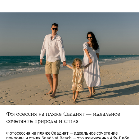
Фотосессия на пляже Саадият — идеальное
сочетание природы и стиля
Фотосессия на пляже Саадият — идеальное сочетание
природы и стиля Saadiyat Beach — это жемчужина Абу-Даби,